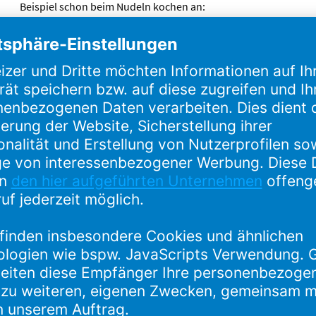
Beispiel schon beim Nudeln kochen an:
Mit dem Vitaliano Pastatopf aus
Silargan® kocht Ihr Nudelwasser nie
mehr über. Denn der praktische
Überkochschutz leitet aufsteigendes
Wasser ganz einfach wieder in den Topf
zurück. Die Kochgeschirrserie Nature
Colours aus Silargan® überzeugt mit
Rainesse im Detail: Der Clou ist der
Edelstahldeckel Control Lid mit
Abdampf- und Abgießfunktion. Für noch
mehr Sicherheit und Komfort beim
Kochen.