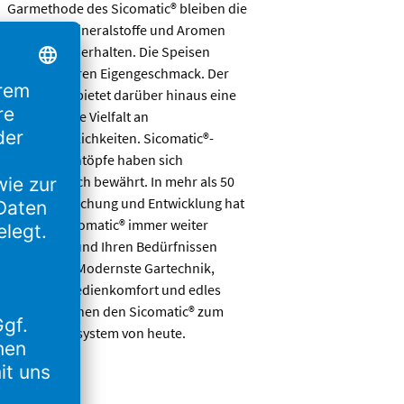
Garmethode des Sicomatic® bleiben die
Vitamine, Mineralstoffe und Aromen
weitgehend erhalten. Die Speisen
entfalten ihren Eigengeschmack. Der
Sicomatic® bietet darüber hinaus eine
unglaubliche Vielfalt an
Einsatzmöglichkeiten. Sicomatic®-
Schnellkochtöpfe haben sich
millionenfach bewährt. In mehr als 50
Jahren Forschung und Entwicklung hat
Silit den Sicomatic® immer weiter
verbessert und Ihren Bedürfnissen
angepasst. Modernste Gartechnik,
perfekter Bedienkomfort und edles
Design machen den Sicomatic® zum
idealen Garsystem von heute.